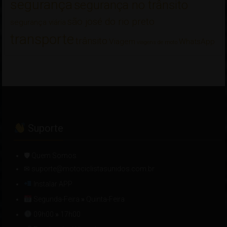
segurança
segurança no trânsito
são josé do rio preto
segurança viária
transporte
trânsito
Viagem
WhatsApp
viagens de moto
Suporte
🛡 Quem Somos
✉ suporte@motociclistasunidos.com.br
Instalar APP
Segunda-Feira
»
Quinta-Feira
09h00
»
17h00