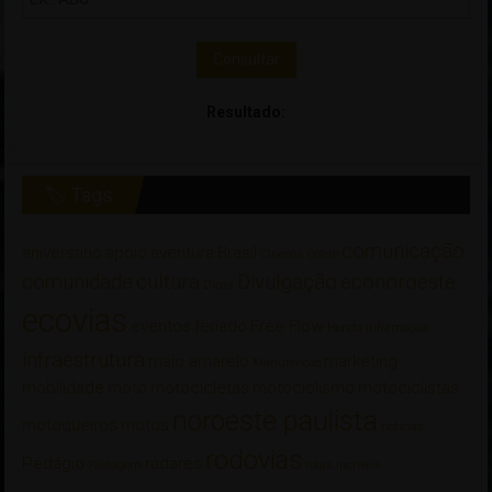
Consultar
Resultado:
🏷 Tags
comunicação
aniversário
apoio
aventura
Brasil
Cinema
Colete
comunidade
cultura
Divulgação
econoroeste
Dicas
ecovias
eventos
feriado
Free Flow
Honda
informação
infraestrutura
maio amarelo
marketing
Manutenção
mobilidade
moto
motocicletas
motociclismo
motociclistas
noroeste paulista
motoqueiros
motos
notícias
rodovias
Pedágio
radares
Pilotagem
rotas incríveis