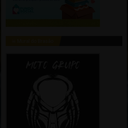
☠ Mural do Brasão