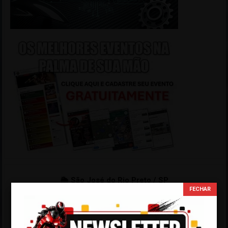
🌦 São José do Rio Preto / SP
20º