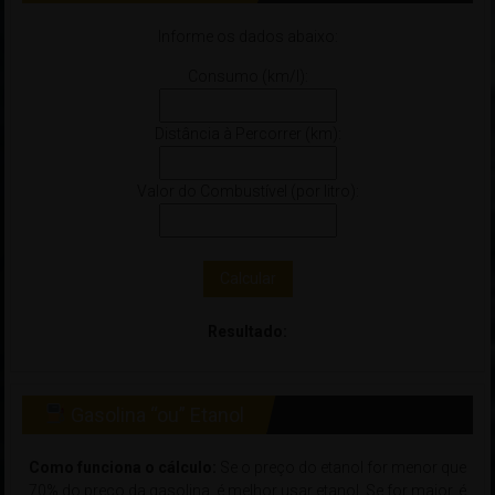
Informe os dados abaixo:
Consumo (km/l):
Distância à Percorrer (km):
Valor do Combustível (por litro):
Calcular
Resultado:
Gasolina “ou” Etanol
Como funciona o cálculo:
Se o preço do etanol for menor que
70% do preço da gasolina, é melhor usar etanol. Se for maior, é