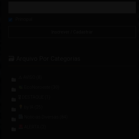
Principal
🗃 Arquivo Por Categorias
⚠ AVISO
(8)
EcoNoroeste
(30)
🎖 DESTAQUE
(1)
by IA
(25)
Notícias Diversas
(84)
ALERTA
(2)